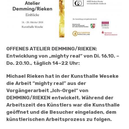
Ulu Braun: Die Herberge (2.12.2018-
6.1.2019)
Matthias Fitz: „Zwischenort (11.1. – 3.2.2019)
Helena Hartmann: „Von Findigen Fingern
Und Lästigen Leitern”
OFFENES ATELIER DEMMING/RIEKEN:
Entwicklung von „mighty real“
von Di. 16.10. –
Lisecki & Wubs – „Zurück/Terug“
Do. 20.10., täglich 14–22 Uhr:
(Filmpremiere)
Michael Rieken hat in der Kunsthalle Weseke
regi-O-pera Heimatrauschen (24.3.2019)
die Arbeit “mighty real” aus der
Vorgängerarbeit „Ich-Orgel“ von
Ben Greber und Bram Kuypers: „Equipped
DEMMING/RIEKEN entwickelt. Während der
(31.3.-14.4.2019)
Arbeitszeit des Künstlers war die Kunsthalle
geöffnet und die Besucher eingeladen, dem
Premiere von „regi-O-pera“ (Heimat) am
künstlerischen Arbeitsprozess zu folgen.
24.3. um 17 Uhr