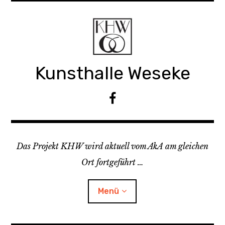
Z
u
m
I
n
Kunsthalle Weseke
h
a
l
F
t
a
s
c
p
e
r
Das Projekt KHW wird aktuell vom AkA am gleichen
b
i
o
Ort fortgeführt …
n
o
g
k
Menü
e
n