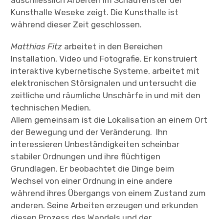
Lisecki & Wubs – „Zurück/Terug“
Kunsthalle Weseke zeigt. Die Kunsthalle ist
(Filmpremiere)
während dieser Zeit geschlossen.
Christine Schulz und Ingo Rabe:
Matthias Fitz
arbeitet in den Bereichen
„Klecksography“
Installation, Video und Fotografie. Er konstruiert
interaktive kybernetische Systeme, arbeitet mit
C
Über uns
h
i
elektronischen Störsignalen und untersucht die
l
d
-
M
e
zeitliche und räumliche Unschärfe in und mit den
n
ü
Kontakt & Impressum
a
u
s
technischen Medien.
k
l
a
p
p
Allem gemeinsam ist die Lokalisation an einem Ort
e
n
der Bewegung und der Veränderung. Ihn
interessieren Unbeständigkeiten scheinbar
stabiler Ordnungen und ihre flüchtigen
Grundlagen. Er beobachtet die Dinge beim
Wechsel von einer Ordnung in eine andere
während ihres Übergangs von einem Zustand zum
anderen. Seine Arbeiten erzeugen und erkunden
diesen Prozess des Wandels und der