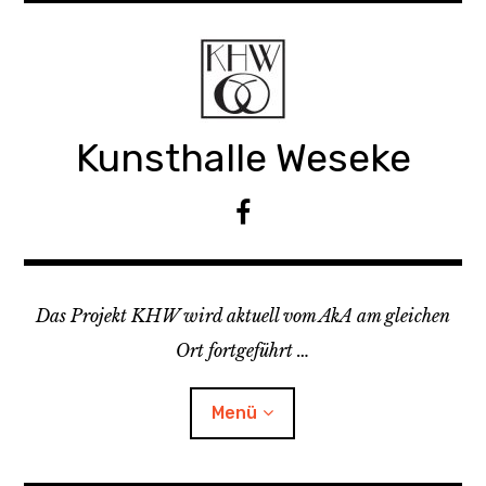
Z
u
m
I
n
Kunsthalle Weseke
h
a
l
F
t
a
s
c
p
e
r
Das Projekt KHW wird aktuell vom AkA am gleichen
b
i
o
Ort fortgeführt …
n
o
g
k
Menü
e
n