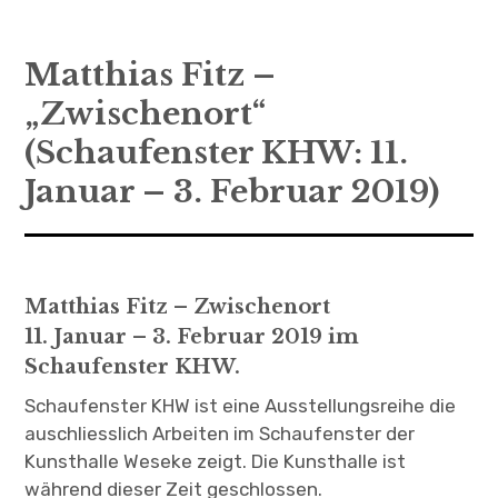
Startseite
Matthias Fitz –
KHW 2018–2019: Impressionen
„Zwischenort“
Vorschau (AKA)
(Schaufenster KHW: 11.
Januar – 3. Februar 2019)
C
Archiv
h
i
l
d
-
M
e
n
ü
Jessica Segall: Tomorrow’s Parlor (Juli
a
u
s
k
l
2018)
a
p
p
e
n
Matthias Fitz –
Zwischenort
Roland Icking: FACadE
11. Januar – 3. Februar 2019 im
Schaufenster KHW.
Silke Thoss: Tante-Emma-Laden
Schaufenster KHW ist eine Ausstellungsreihe die
Atelier Demming/Rieken: Einblicke
auschliesslich Arbeiten im Schaufenster der
(14.-28.10.2018)
Kunsthalle Weseke zeigt. Die Kunsthalle ist
während dieser Zeit geschlossen.