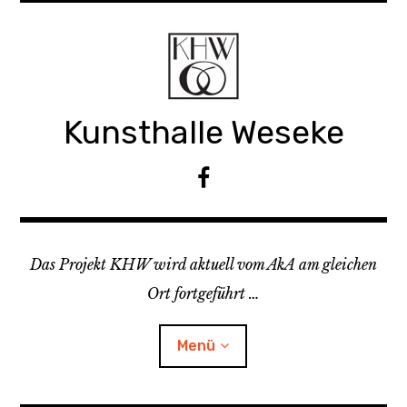
Z
u
m
I
n
Kunsthalle Weseke
h
a
l
F
t
a
s
c
p
e
r
Das Projekt KHW wird aktuell vom AkA am gleichen
b
i
o
Ort fortgeführt …
n
o
g
k
Menü
e
n