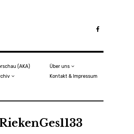
F
a
c
e
b
o
o
orschau (AKA)
Über uns
k
rchiv
Kontakt & Impressum
iekenGes1133