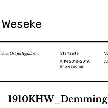
e Weseke
chen Ort fortgeführt …
Startseite
V
KHW 2018–2019:
A
Impressionen
1910KHW_DemmingR