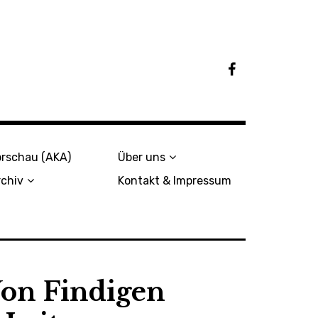
F
a
c
e
b
o
o
orschau (AKA)
Über uns
k
rchiv
Kontakt & Impressum
on Findigen