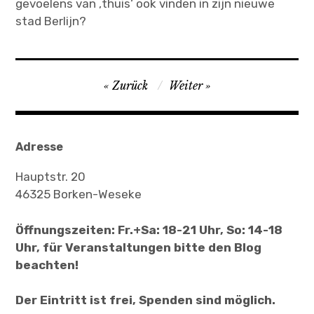
gevoelens van ‚thuis‘ ook vinden in zijn nieuwe
stad Berlijn?
B
Zurück
Weiter
e
i
t
Adresse
r
Hauptstr. 20
a
46325 Borken-Weseke
g
Öffnungszeiten: Fr.+Sa: 18-21 Uhr, So: 14-18
s
Uhr, für Veranstaltungen bitte den Blog
n
beachten!
a
Der Eintritt ist frei, Spenden sind möglich.
v