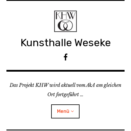
Z
u
m
I
n
Kunsthalle Weseke
h
a
l
F
t
a
s
c
p
e
r
Das Projekt KHW wird aktuell vom AkA am gleichen
b
i
o
Ort fortgeführt …
n
o
g
k
Menü
e
n